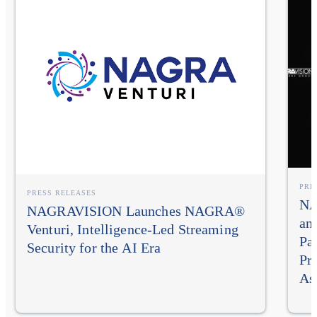
PRE
PRESS RELEASES
NA
NAGRAVISION Launches NAGRA®
an
Venturi, Intelligence-Led Streaming
Pa
Security for the AI Era
Pr
As