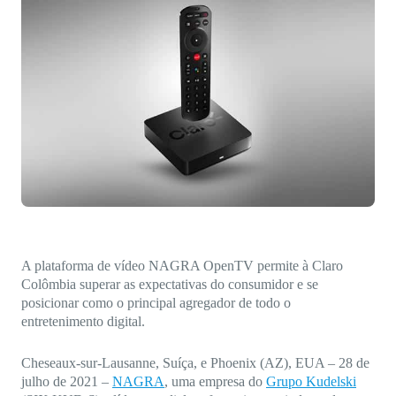
Direct-to-TV
IP-Based Power Distribution
Try our interactive ROI calculator!
Featured Event
IBC 2025: A Week of Momentum, 
Conversations, and Two More Awa
Featured Blog
Leading A New Era of Entertainmen
OpenTV ENTera
A plataforma de vídeo NAGRA OpenTV permite à Claro
Colômbia superar as expectativas do consumidor e se
posicionar como o principal agregador de todo o
entretenimento digital.
Cheseaux-sur-Lausanne, Suíça, e Phoenix (AZ), EUA – 28 de
julho de 2021
–
NAGRA
, uma empresa do
Grupo Kudelski