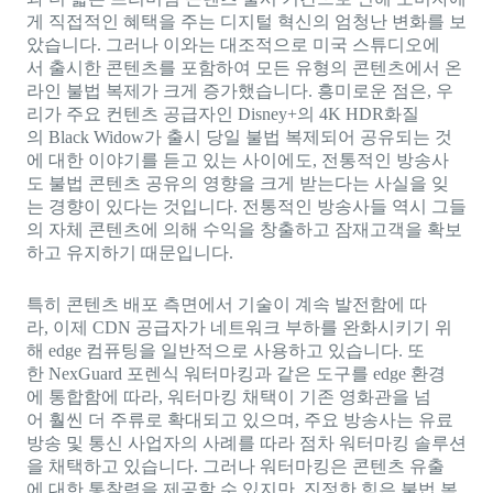
게 직접적인 혜택을 주는 디지털 혁신의 엄청난 변화를 보
았습니다. 그러나 이와는 대조적으로 미국 스튜디오에
서 출시한 콘텐츠를 포함하여 모든 유형의 콘텐츠에서 온
라인 불법 복제가 크게 증가했습니다. 흥미로운 점은, 우
리가 주요 컨텐츠 공급자인 Disney+의 4K HDR화질
의 Black Widow가 출시 당일 불법 복제되어 공유되는 것
에 대한 이야기를 듣고 있는 사이에도, 전통적인 방송사
도 불법 콘텐츠 공유의 영향을 크게 받는다는 사실을 잊
는 경향이 있다는 것입니다. 전통적인 방송사들 역시 그들
의 자체 콘텐츠에 의해 수익을 창출하고 잠재고객을 확보
하고 유지하기 때문입니다.
특히 콘텐츠 배포 측면에서 기술이 계속 발전함에 따
라, 이제 CDN 공급자가 네트워크 부하를 완화시키기 위
해 edge 컴퓨팅을 일반적으로 사용하고 있습니다. 또
한 NexGuard 포렌식 워터마킹과 같은 도구를 edge 환경
에 통합함에 따라, 워터마킹 채택이 기존 영화관을 넘
어 훨씬 더 주류로 확대되고 있으며, 주요 방송사는 유료
방송 및 통신 사업자의 사례를 따라 점차 워터마킹 솔루션
을 채택하고 있습니다. 그러나 워터마킹은 콘텐츠 유출
에 대한 통찰력을 제공할 수 있지만, 진정한 힘은 불법 복