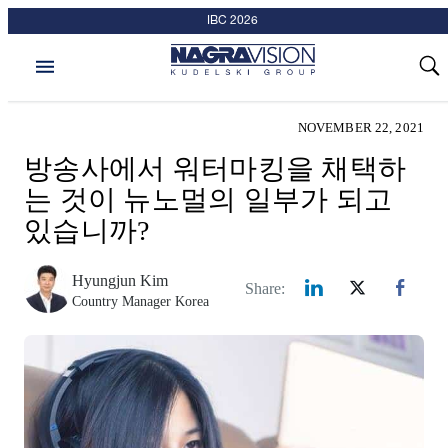
IBC 2026
Skip
Forensic Watermarki
Partners & Affiliatio
Tools and Calculator
Anti-Piracy Service
Resources & Event
Streaming Solution
Streaming Solution
Streaming Security
Subscriber Loyalty
Broadcast Security
Security Solutions
Sports Streaming
Kudelski Group
NAGRA Scout
NAGRA Sport
Kudelski Labs
Cybersecurity
Direct-to-TV
Company
Company
Solutions
Portals
Intelligence-Led Streaming Security for the AI Era
to
content
NAGRAVISION Launches NAGRA® Venturi, Intelligence-Led Streaming
Security for the AI Era
View all Solutions
View all Security Solutions
View all Streaming Security
View all Broadcast Security
View all Cybersecurity
View all Anti-Piracy Services
View all Forensic Watermarking
View all Direct-to-TV
View all Streaming Solutions
View all Streaming Solutions
View all NAGRA Sport
View all Sports Streaming
View all Subscriber Loyalty
View all NAGRA Scout
View all Kudelski Labs
View all Resources & Events
View all Tools and Calculators
View all Company
View all Company
View all Kudelski Group
View all Partners & Affiliations
NOVEMBER 22, 2021
Security Solutions
Streaming Security
NAGRA Venturi
Smart Card Solutions
NAGRA Scout
Anti-Piracy Intelligence & Investigation Ser
NAGRA NexGuard for Pre-Release
TVkey Cloud
Streaming Solutions
OpenTV ENTera
Sports Streaming
NAGRA Sport
NAGRA Insight – Smart Pricing
Try our interactive ROI calculator!
Overview
Resource Center
NAGRA Scout ROI Calculator
Company
Why NAGRAVISION
Cybersecurity
Channel Partner
방송사에서 워터마킹을 채택하
는 것이 뉴노멀의 일부가 되고
You may be interested in
Case Study
Broadcast Security
Cardless Solution
Enterprise Cybersecurity
IP Blocking & Monitoring
NAGRA NexGuard for Pay-TV & Streami
NAGRA Bridge
Streaming Solutions
OpenTV ENTera for Broadcasters
Player & Community Platform
NAGRA Insight Negotiation Agent
Our Approach
Events
Piracy Cost Calculator
Leadership
Kudelski Group
Internet of Things
Industry Affiliations
있습니까?
OpenTV ENTera
Eurovision Sport – Empowering Sp
Operator Devices
Cybersecurity
Report an Attack
Conditional Access Modules (CAMs)
NAGRA Sport
NAGRA Sport
NAGRA Scout
Industries
Blog
Our Story
Partners & Affiliations
Hybrid, Direct-to-Consumer & Bro
Hyungjun Kim
Share:
You may be interested in
Reach
Country Manager Korea
You May Be Interested In
Case Study
Anti-Piracy Services
Subscriber Loyalty
Contact Us
Tools and Calculators
Press Center
OpenTV ENTera for Broadcasters
2024 Annual Report Publication
NAGRA Scout
BeIN Sports – Target Pay-TV and 
Blog
Featured Resource
Forensic Watermarking
Kudelski Labs
Careers
Piracy in MENA
Calculator
Keeping the Lights On: The Hidden
Intelligence That Protects Revenue