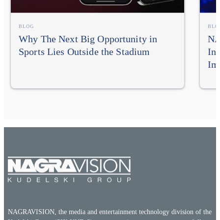
BLOG
BLO
Why The Next Big Opportunity in
NA
Sports Lies Outside the Stadium
In
Im
NAGRAVISION, the media and entertainment technology division of the