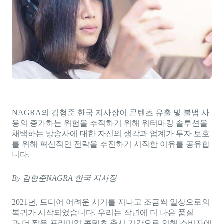
Direct-to-TV
IP-Based Power Distribution
Try our interactive ROI calculator!
Featured Event
IBC 2025: A Week of Momentum, 
Conversations, and Two More Awa
Featured Blog
Leading A New Era of Entertainmen
OpenTV ENTera
NAGRA의 김형준 한국 지사장이 콘텐츠 유출 및 불법 사
용의 증가하는 위험을 추적하기 위해 워터마킹 솔루션을
채택하는 방송사에 대한 자신의 생각과 업계가 투자 보호
를 위해 혁신적인 전략을 추진하기 시작한 이유를 공유합
니다.
By
김
형
준
NAGRA
한국
지사장
2021년, 드디어 어려운 시기를 지나고 조금씩 일상으로의
복귀가 시작되었습니다. 우리는 작년에 더 나은 품질
과 더 짧은 프리미엄 콘텐츠 출시 기간으로 인해 소비자에