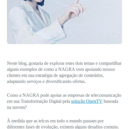
Direct-to-TV
IP-Based Power Distribution
Try our interactive ROI calculator!
Featured Event
IBC 2025: A Week of Momentum, 
Conversations, and Two More Awa
Featured Blog
Leading A New Era of Entertainmen
OpenTV ENTera
Neste blog, gostaria de explorar estes dois temas e compartilhar
alguns exemplos de como a NAGRA vem apoiando nossos
clientes em sua estratégia de agregação de conteúdos,
adaptando serviços e diversificando ofertas.
Como a NAGRA pode apoiar as empresas de telecomunicação
em sua Transformação Digital pela
solução OpenTV
baseada
na nuvem?
À medida que as telcos em todo o mundo passam por
diferentes fases de evolução, existem alguns desafios comuns.