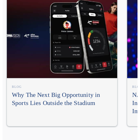
BLOG
BLO
Why The Next Big Opportunity in
NA
Sports Lies Outside the Stadium
In
Im