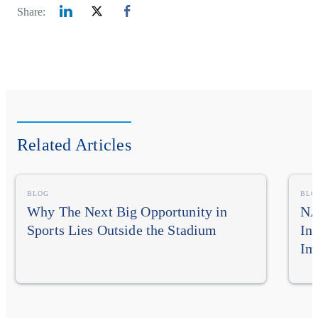
Share:
Related Articles
BLOG
BLO
Why The Next Big Opportunity in
NA
Sports Lies Outside the Stadium
In
Im