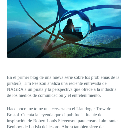
Direct-to-TV
IP-Based Power Distribution
Try our interactive ROI calculator!
Featured Event
IBC 2025: A Week of Momentum, 
Conversations, and Two More Awa
Featured Blog
Leading A New Era of Entertainmen
OpenTV ENTera
En el primer blog de una nueva serie sobre los problemas de la
piratería, Tim Pearson analiza una reciente entrevista de
NAGRA a un pirata y la perspectiva que ofrece a la industria
de los medios de comunicación y el entretenimiento.
Hace poco me tomé una cerveza en el Llandoger Trow de
Bristol. Cuenta la leyenda que el pub fue la fuente de
inspiración de Robert Louis Stevenson para crear al almirante
Benbow de La isla del tesoro. Ahora también sirve de